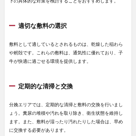
下の具体的な対策を検討することをおすすめします。
牛
の
健
康
に
適切な敷料の選択
問
題
が
敷料として適しているとされるものは、乾燥した稲わら
あ
や籾殻です。これらの敷料は、通気性に優れており、子
る
と
牛が快適に過ごせる環境を提供します。
思
わ
れ
る
定期的な清掃と交換
場
合
は
分娩エリアでは、定期的な清掃と敷料の交換を行いまし
速
や
ょう。糞尿の堆積や汚れを取り除き、衛生状態を維持し
か
ます。また、敷料が湿ったり汚れたりした場合は、早め
に
獣
に交換する必要があります。
医