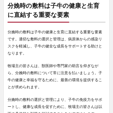
要
分娩時の敷料は子牛の健康と生育
素
に直結する重要な要素
4.1
適切
な敷
料の
分娩時の敷料は子牛の健康と生育に直結する重要な要素
選択
です。適切な敷料の選択と管理は、病原体からの感染リ
4.2
スクを軽減し、子牛の健全な成長をサポートする助けと
定期
的な
なります。
清掃
と交
牧場主の皆さんは、獣医師や専門家の助言を仰ぎなが
換
ら、分娩時の敷料について常に注意を払いましょう。子
4.3
牛の健康と幸福を守るために、最善の環境を提供するこ
衛生
管理
とが求められます。
の徹
底
分娩時の敷料の選択と管理により、子牛の免疫力をサポ
5
ートし、健康な成長を促すために、牧場主の皆さんは以
子