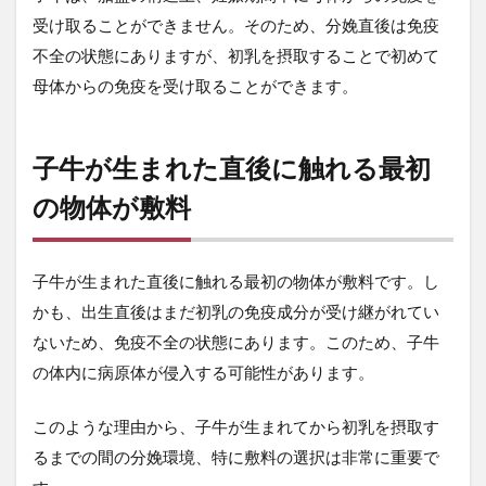
生
ま
受け取ることができません。そのため、分娩直後は免疫
れ
不全の状態にありますが、初乳を摂取することで初めて
た
直
母体からの免疫を受け取ることができます。
後
に
触
子牛が生まれた直後に触れる最初
れ
る
の物体が敷料
最
初
の
物
子牛が生まれた直後に触れる最初の物体が敷料です。し
体
かも、出生直後はまだ初乳の免疫成分が受け継がれてい
が
敷
ないため、免疫不全の状態にあります。このため、子牛
料
の体内に病原体が侵入する可能性があります。
3
子
このような理由から、子牛が生まれてから初乳を摂取す
牛
の
るまでの間の分娩環境、特に敷料の選択は非常に重要で
分