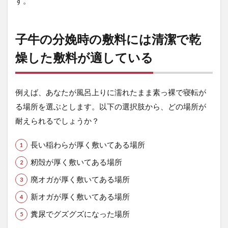
す。
娩
時
の
敷
子牛の分娩時の敷料には清潔で乾
料
に
燥した敷料が適している
は
清
潔
で
例えば、あなたが風呂上りに濡れたまま素っ裸で寝転が
乾
る場所を選ぶとします。以下の選択肢から、どの場所が
燥
し
耐えられるでしょうか？
た
敷
長い稲わらが厚く敷いてある場所
料
が
籾殻が厚く敷いてある場所
適
し
廃オガが厚く敷いてある場所
て
新オガが厚く敷いてある場所
い
る
糞尿でグズグズになった場所
4