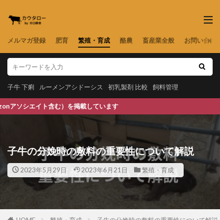
メルマガ登録
肥育
繁殖・育成
酪農
畜産業全般
お問い合わ
子牛 下痢
ルーメンアシドーシス
初乳製剤 比較
飼料管理
掲載しています
子牛の分娩時の敷料の重要性について解説
2023年5月29日
2023年6月21日
繁殖・育成
HOME
繁殖・育成
子牛の分娩時の敷料の重要性について解説