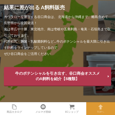
結果に差が出る A飼料販売
カウタローを運営する谷口商会は、 北海道から沖縄まで、離島含めて
長野県から全国発送！
北は帯広や十勝、東北地方、南は壱岐や五島列島・奄美・石垣島まで取
引しております。
代用初乳・麹菌・乳酸菌飼料など…牛のポテンシャルを最大限に引き出
す飼料をラインナップしているので
ぜひ谷口商会をご活用ください
牛のポテンシャルを引き出す、谷口商会オススメ
のA飼料を紹介【8種類】
商品カタログ
メルマガ登録
ECショップ
TOPへ