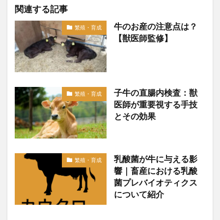
関連する記事
牛のお産の注意点は？
繁殖・育成
【獣医師監修】
子牛の直腸内検査：獣
繁殖・育成
医師が重要視する手技
とその効果
乳酸菌が牛に与える影
繁殖・育成
響｜畜産における乳酸
菌プレバイオティクス
について紹介