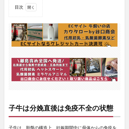
目次
1
子
牛
は
分
娩
直
後
は
免
疫
不
全
の
状
態
子牛は分娩直後は免疫不全の状態
2
子
牛
が
子牛は、胎盤の構造上、妊娠期間中に母体からの免疫を