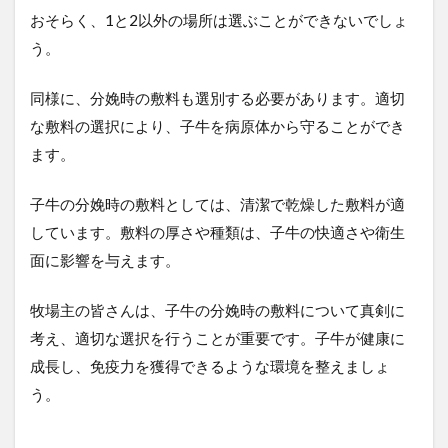
分
おそらく、1と2以外の場所は選ぶことができないでしょ
娩
う。
時
の
敷
同様に、分娩時の敷料も選別する必要があります。適切
料
な敷料の選択により、子牛を病原体から守ることができ
は
子
ます。
牛
の
子牛の分娩時の敷料としては、清潔で乾燥した敷料が適
健
康
しています。敷料の厚さや種類は、子牛の快適さや衛生
と
面に影響を与えます。
生
育
に
牧場主の皆さんは、子牛の分娩時の敷料について真剣に
直
結
考え、適切な選択を行うことが重要です。子牛が健康に
す
成長し、免疫力を獲得できるような環境を整えましょ
る
う。
重
要
な