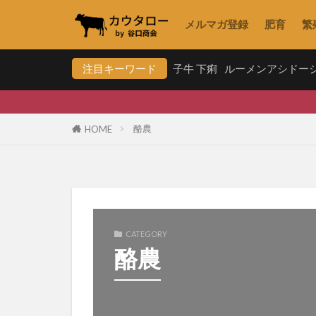
メルマガ登録
肥育
繁
注目キーワード
子牛 下痢
ルーメンアシドー
酪農
HOME
CATEGORY
酪農