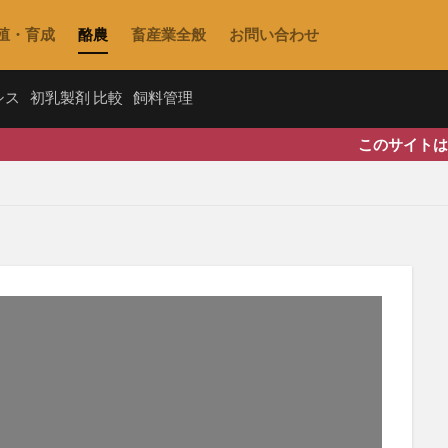
殖・育成
酪農
畜産業全般
お問い合わせ
シス
初乳製剤 比較
飼料管理
このサイトはアフィリエイト広