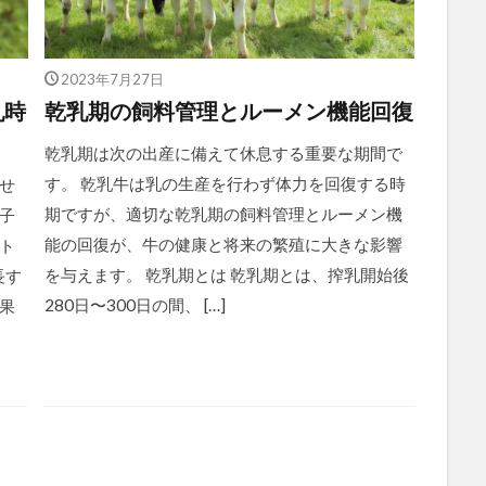
2023年7月27日
乳時
乾乳期の飼料管理とルーメン機能回復
乾乳期は次の出産に備えて休息する重要な期間で
す。 乾乳牛は乳の生産を行わず体力を回復する時
せ
期ですが、適切な乾乳期の飼料管理とルーメン機
子
能の回復が、牛の健康と将来の繁殖に大きな影響
ト
を与えます。 乾乳期とは 乾乳期とは、搾乳開始後
長す
280日〜300日の間、 […]
果