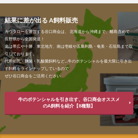
結果に差が出る A飼料販売
カウタローを運営する谷口商会は、 北海道から沖縄まで、離島含めて
長野県から全国発送！
北は帯広や十勝、東北地方、南は壱岐や五島列島・奄美・石垣島まで取
引しております。
代用初乳・麹菌・乳酸菌飼料など…牛のポテンシャルを最大限に引き出
す飼料をラインナップしているので
ぜひ谷口商会をご活用ください
牛のポテンシャルを引き出す、谷口商会オススメ
のA飼料を紹介【8種類】