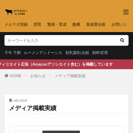
メルマガ登録
肥育
繁殖・育成
酪農
畜産業全般
お問い合わ
子牛 下痢
ルーメンアシドーシス
初乳製剤 比較
飼料管理
広告（Amazonアソシエイト含む）を掲載しています
HOME
お知らせ
メディア掲載実績
ARCHIVE
メディア掲載実績